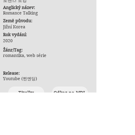
로맨스 토킹
Anglický název:
Romance Talking
Země původu:
Jižní Korea
Rok vydání:
2020
Ž
ánr/Tag:
romantika, web série
Release:
Youtube (찐엔딩)
Titulky
Odkaz na MDL
Poznámky k překladu:
nejsou uvedeny žádné poznámky