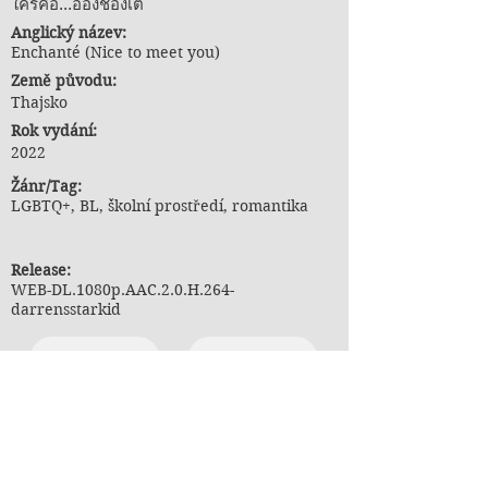
ใครคือ...อองชองเต
Anglický název:
Enchanté (Nice to meet you)
Země původu:
Thajsko
Rok vydání:
2022
Ž
ánr/Tag:
LGBTQ+, BL, školní prostředí, romantika
Release:
WEB-DL.1080p.AAC.2.0.H.264-
darrensstarkid
Titulky
Odkaz na MDL
Poznámky k překladu:
nejsou uvedeny žádné poznámky