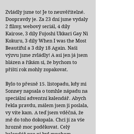
Zvládly jsme to! Je to neuvěřitelné. 
Doopravdy je. Za 23 dní jsme vydaly 
2 filmy, webový seriál, 4 díly 
Kairose, 3 díly Fujoshi Ukkari Gay Ni 
Kokuru, 3 díly When I was the Most 
Beautiful a 3 díly 18 Again. Naši 
výzvu jsme zvládly! A asi jen já jsem 
blázen a říkám si, že bychom to 
příští rok mohly zopakovat.
Bylo to přesně 15. listopadu, kdy mi 
Sonney napsala o tomhle nápadu na 
speciální adventní kalendář. Abych 
řekla pravdu, málem jsem ji poslala, 
vy víte kam. A teď jsem vděčná, že 
mě do toho dokopala. Chci jí za vše 
hrozně moc poděkovat. Celý 