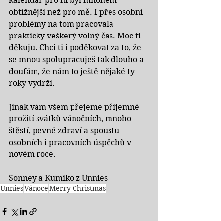
kalendář pro ni byl mnohem 
obtížnější než pro mě. I přes osobní 
problémy na tom pracovala 
prakticky veškerý volný čas. Moc ti 
děkuju. Chci ti i poděkovat za to, že 
se mnou spolupracuješ tak dlouho a 
doufám, že nám to ještě nějaké ty 
roky vydrží.  
Jinak vám všem přejeme příjemné 
prožití svátků vánočních, mnoho 
štěstí, pevné zdraví a spoustu 
osobních i pracovních úspěchů v 
novém roce.
Sonney a Kumiko z Unnies
Unnies
Vánoce
Merry Christmas